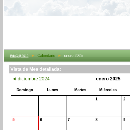
►
Calendario
►
enero 2025
EduQ@2012
Vista de Mes detallada:
◄
diciembre 2024
enero 2025
Domingo
Lunes
Martes
Miércoles
1
2
5
6
7
8
9