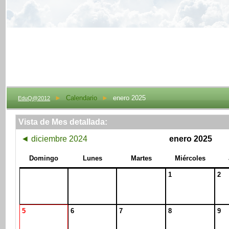
►
Calendario
►
enero 2025
EduQ@2012
Vista de Mes detallada:
◄
diciembre 2024
enero 2025
Domingo
Lunes
Martes
Miércoles
1
2
5
6
7
8
9